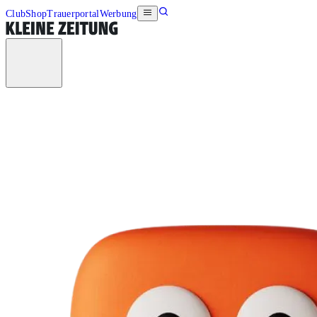
Club
Shop
Trauerportal
Werbung