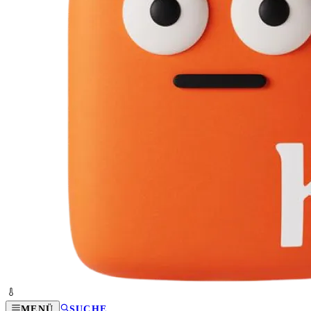
MENÜ
SUCHE