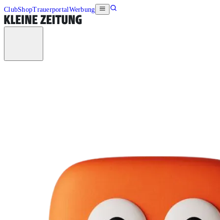
Club
Shop
Trauerportal
Werbung