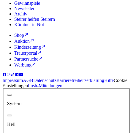
Gewinnspiele
Newsletter
Archiv
Steirer helfen Steirern
Kärntner in Not
Shop
Auktion
Kinderzeitung
Trauerportal
Partnersuche
Werbung
Impressum
AGB
Datenschutz
Barrierefreiheitserklärung
Hilfe
Cookie-
Einstellungen
Push-Mitteilungen
System
Hell