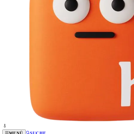
MENÜ
SUCHE