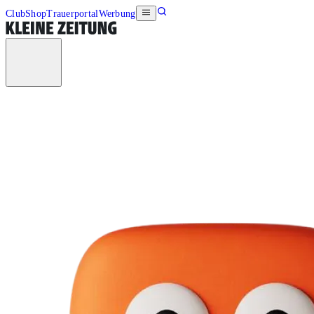
Club
Shop
Trauerportal
Werbung