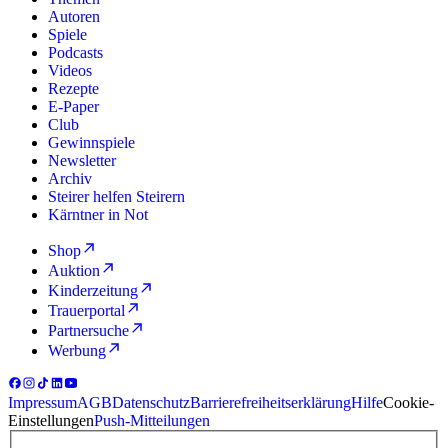
Autoren
Spiele
Podcasts
Videos
Rezepte
E-Paper
Club
Gewinnspiele
Newsletter
Archiv
Steirer helfen Steirern
Kärntner in Not
Shop
Auktion
Kinderzeitung
Trauerportal
Partnersuche
Werbung
Impressum
AGB
Datenschutz
Barrierefreiheitserklärung
Hilfe
Cookie-
Einstellungen
Push-Mitteilungen