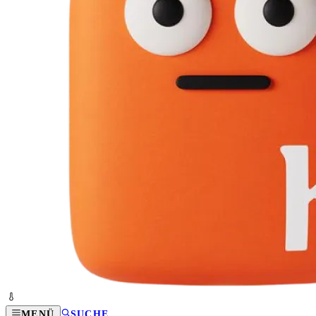
MENÜ
SUCHE