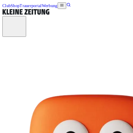
Club
Shop
Trauerportal
Werbung