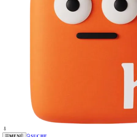
MENÜ
SUCHE