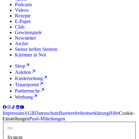
Podcasts
Videos
Rezepte
E-Paper
Club
Gewinnspiele
Newsletter
Archiv
Steirer helfen Steirern
Kärntner in Not
Shop
Auktion
Kinderzeitung
Trauerportal
Partnersuche
Werbung
Impressum
AGB
Datenschutz
Barrierefreiheitserklärung
Hilfe
Cookie-
Einstellungen
Push-Mitteilungen
System