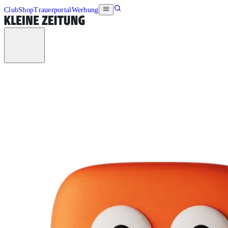
Club
Shop
Trauerportal
Werbung