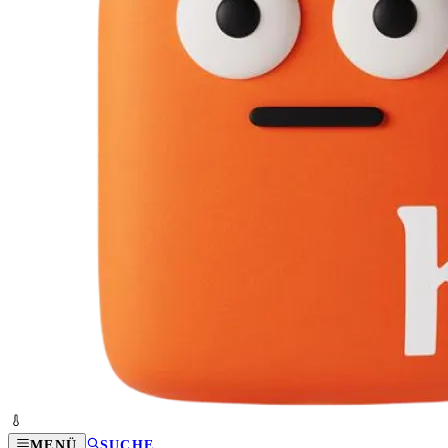
MENÜ
SUCHE