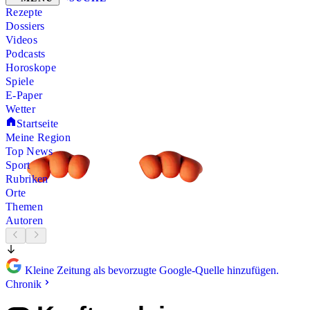
Rezepte
Dossiers
Videos
Podcasts
Horoskope
Spiele
E-Paper
Wetter
Startseite
Meine Region
Top News
Sport
Rubriken
Orte
Themen
Autoren
Kleine Zeitung als bevorzugte Google-Quelle hinzufügen.
Chronik