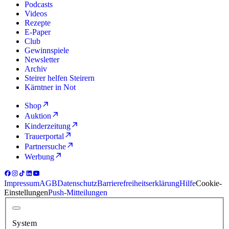
Podcasts
Videos
Rezepte
E-Paper
Club
Gewinnspiele
Newsletter
Archiv
Steirer helfen Steirern
Kärntner in Not
Shop
Auktion
Kinderzeitung
Trauerportal
Partnersuche
Werbung
Impressum
AGB
Datenschutz
Barrierefreiheitserklärung
Hilfe
Cookie-
Einstellungen
Push-Mitteilungen
System