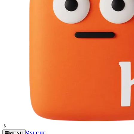
MENÜ
SUCHE