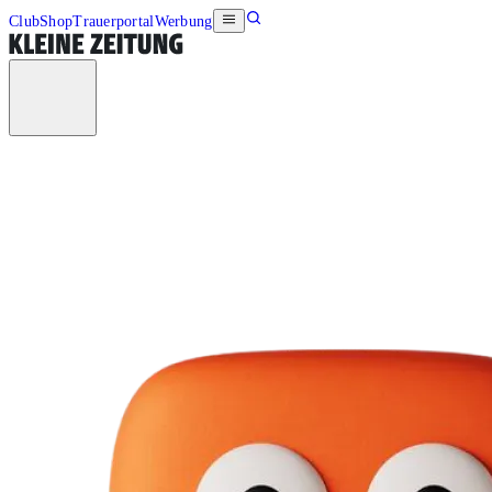
Club
Shop
Trauerportal
Werbung