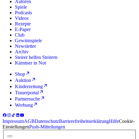
Autoren
Spiele
Podcasts
Videos
Rezepte
E-Paper
Club
Gewinnspiele
Newsletter
Archiv
Steirer helfen Steirern
Kärntner in Not
Shop
Auktion
Kinderzeitung
Trauerportal
Partnersuche
Werbung
Impressum
AGB
Datenschutz
Barrierefreiheitserklärung
Hilfe
Cookie-
Einstellungen
Push-Mitteilungen