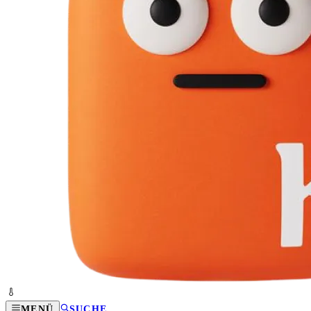
MENÜ
SUCHE