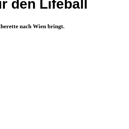
r den Lifeball
therette nach Wien bringt.