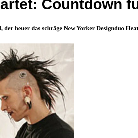
artet: Countdown fü
all, der heuer das schräge New Yorker Designduo Hea