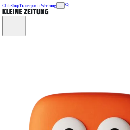
Club
Shop
Trauerportal
Werbung