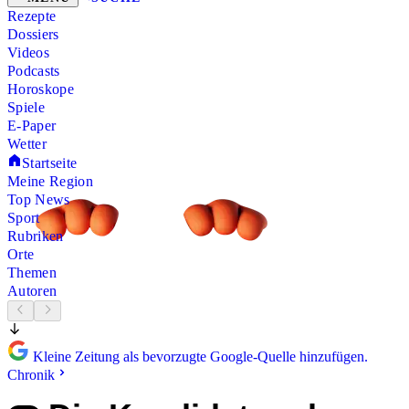
Rezepte
Dossiers
Videos
Podcasts
Horoskope
Spiele
E-Paper
Wetter
Startseite
Meine Region
Top News
Sport
Rubriken
Orte
Themen
Autoren
Kleine Zeitung als bevorzugte Google-Quelle hinzufügen.
Chronik