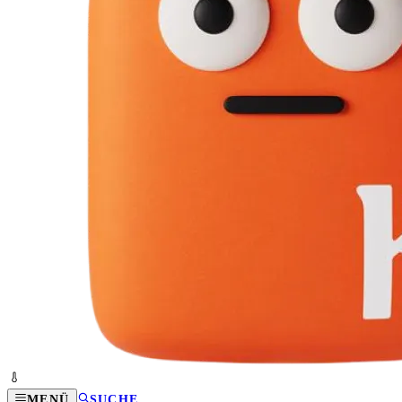
MENÜ
SUCHE