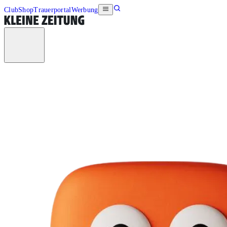
Club
Shop
Trauerportal
Werbung