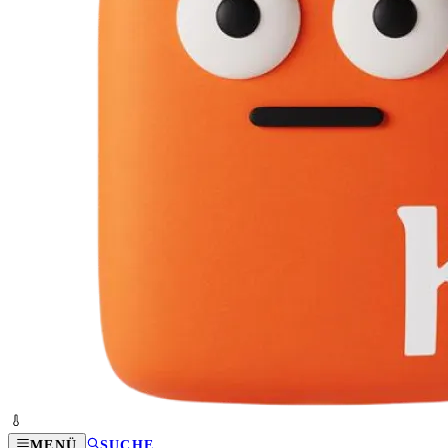
MENÜ
SUCHE