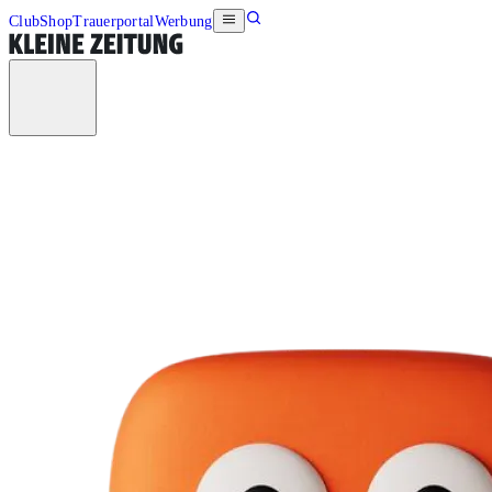
Club
Shop
Trauerportal
Werbung