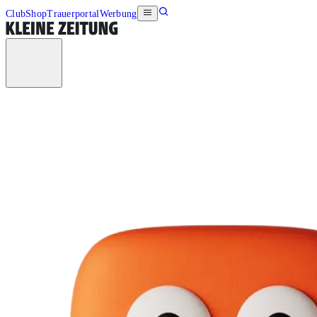
Club
Shop
Trauerportal
Werbung