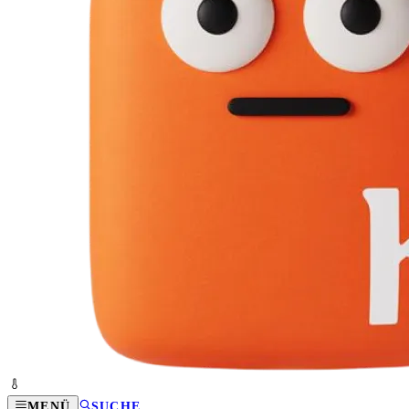
MENÜ
SUCHE