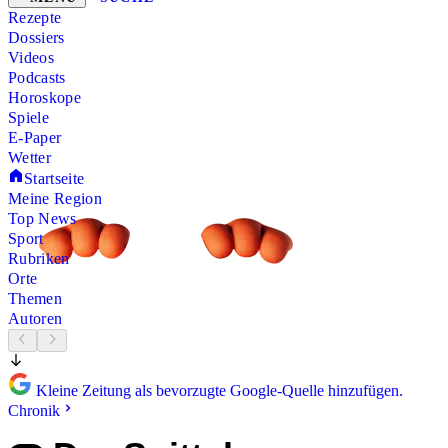
Rezepte
Dossiers
Videos
Podcasts
Horoskope
Spiele
E-Paper
Wetter
Startseite
Meine Region
Top News
Sport
Rubriken
Orte
Themen
Autoren
Kleine Zeitung als bevorzugte Google-Quelle hinzufügen.
Chronik