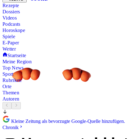
Rezepte
Dossiers
Videos
Podcasts
Horoskope
Spiele
E-Paper
Wetter
Startseite
Meine Region
Top News
Sport
Rubriken
Orte
Themen
Autoren
Kleine Zeitung als bevorzugte Google-Quelle hinzufügen.
Chronik