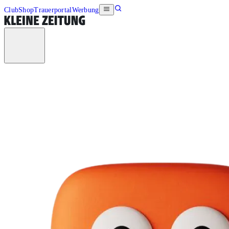
Club
Shop
Trauerportal
Werbung