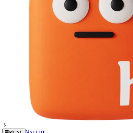
MENÜ
SUCHE