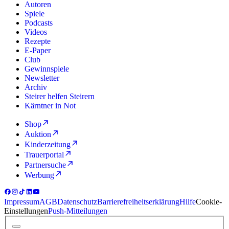
Autoren
Spiele
Podcasts
Videos
Rezepte
E-Paper
Club
Gewinnspiele
Newsletter
Archiv
Steirer helfen Steirern
Kärntner in Not
Shop
Auktion
Kinderzeitung
Trauerportal
Partnersuche
Werbung
Impressum
AGB
Datenschutz
Barrierefreiheitserklärung
Hilfe
Cookie-
Einstellungen
Push-Mitteilungen