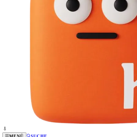
MENÜ
SUCHE