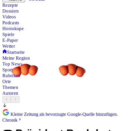
Rezepte
Dossiers
Videos
Podcasts
Horoskope
Spiele
E-Paper
Wetter
Startseite
Meine Region
Top News
Sport
Rubriken
Orte
Themen
Autoren
Kleine Zeitung als bevorzugte Google-Quelle hinzufügen.
Chronik