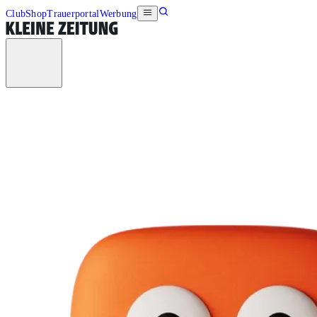
Club
Shop
Trauerportal
Werbung