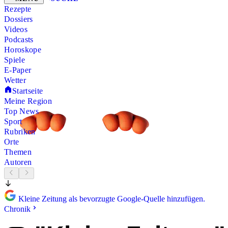
Rezepte
Dossiers
Videos
Podcasts
Horoskope
Spiele
E-Paper
Wetter
Startseite
Meine Region
Top News
Sport
Rubriken
Orte
Themen
Autoren
Kleine Zeitung als bevorzugte Google-Quelle hinzufügen.
Chronik