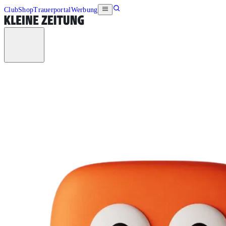
Club
Shop
Trauerportal
Werbung