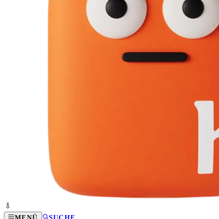
MENÜ
SUCHE