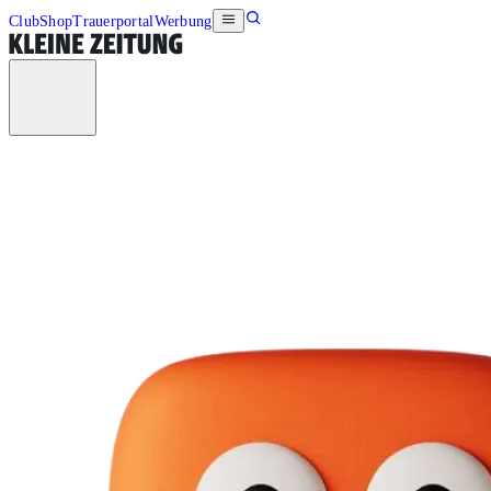
Club
Shop
Trauerportal
Werbung