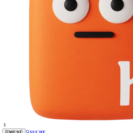
MENÜ
SUCHE