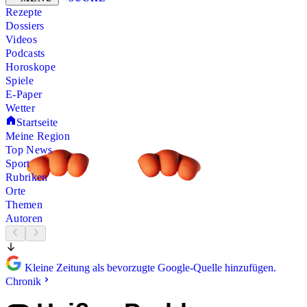
Rezepte
Dossiers
Videos
Podcasts
Horoskope
Spiele
E-Paper
Wetter
Startseite
Meine Region
Top News
Sport
Rubriken
Orte
Themen
Autoren
Kleine Zeitung als bevorzugte Google-Quelle hinzufügen.
Chronik