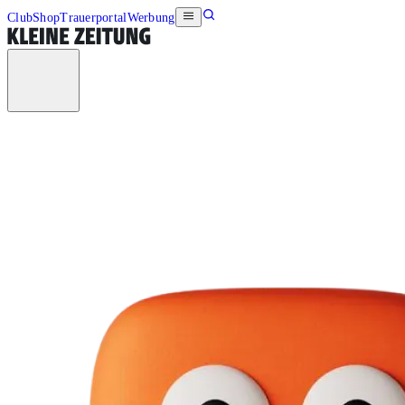
Club
Shop
Trauerportal
Werbung