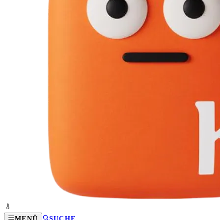
MENÜ
SUCHE