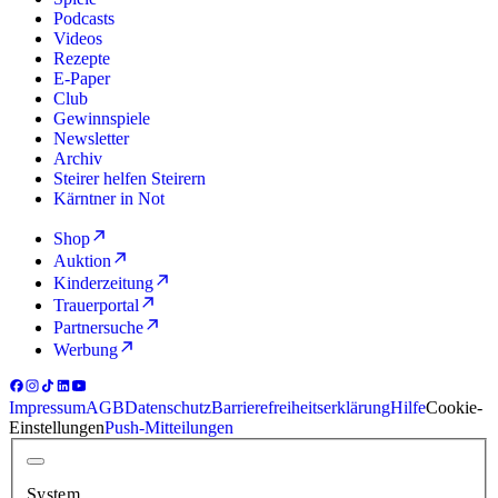
Podcasts
Videos
Rezepte
E-Paper
Club
Gewinnspiele
Newsletter
Archiv
Steirer helfen Steirern
Kärntner in Not
Shop
Auktion
Kinderzeitung
Trauerportal
Partnersuche
Werbung
Impressum
AGB
Datenschutz
Barrierefreiheitserklärung
Hilfe
Cookie-
Einstellungen
Push-Mitteilungen
System