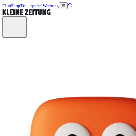
Club
Shop
Trauerportal
Werbung