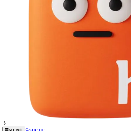
MENÜ
SUCHE