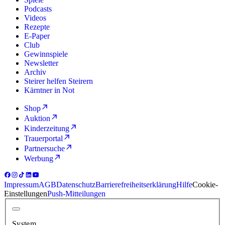
Podcasts
Videos
Rezepte
E-Paper
Club
Gewinnspiele
Newsletter
Archiv
Steirer helfen Steirern
Kärntner in Not
Shop
Auktion
Kinderzeitung
Trauerportal
Partnersuche
Werbung
Impressum
AGB
Datenschutz
Barrierefreiheitserklärung
Hilfe
Cookie-
Einstellungen
Push-Mitteilungen
System