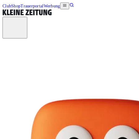
Club
Shop
Trauerportal
Werbung