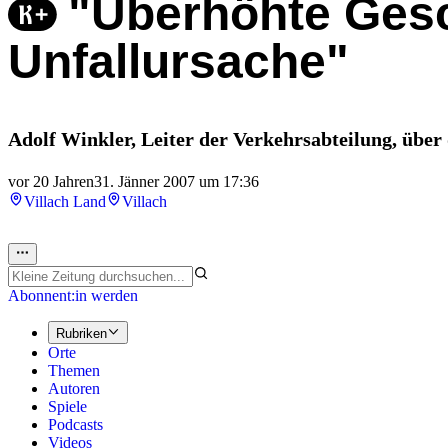
"Überhöhte Gesc
Unfallursache"
Adolf Winkler, Leiter der Verkehrsabteilung, über 
vor 20 Jahren
31. Jänner 2007 um 17:36
Villach Land
Villach
Abonnent:in werden
Rubriken
Orte
Themen
Autoren
Spiele
Podcasts
Videos