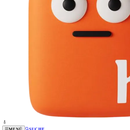
MENÜ
SUCHE