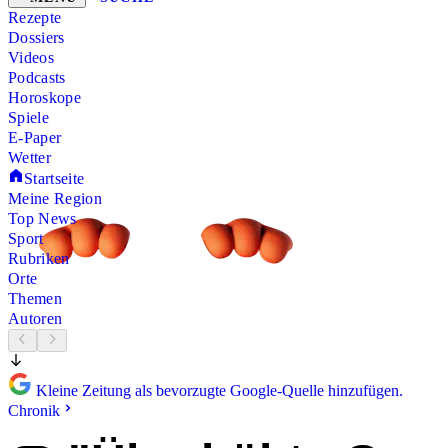
Rezepte
Dossiers
Videos
Podcasts
Horoskope
Spiele
E-Paper
Wetter
Startseite
Meine Region
Top News
Sport
Rubriken
Orte
Themen
Autoren
Kleine Zeitung als bevorzugte Google-Quelle hinzufügen.
Chronik