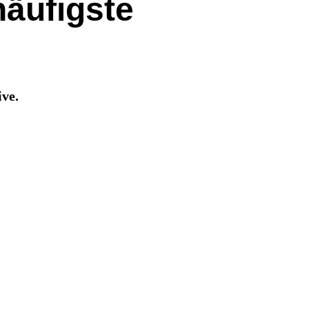
häufigste
ive.