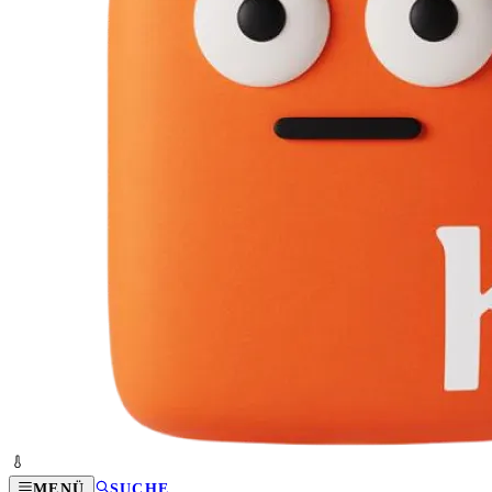
MENÜ
SUCHE