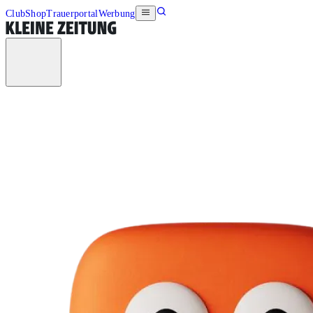
Club
Shop
Trauerportal
Werbung