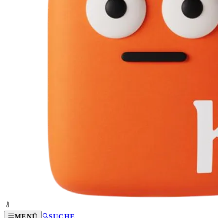
MENÜ
SUCHE