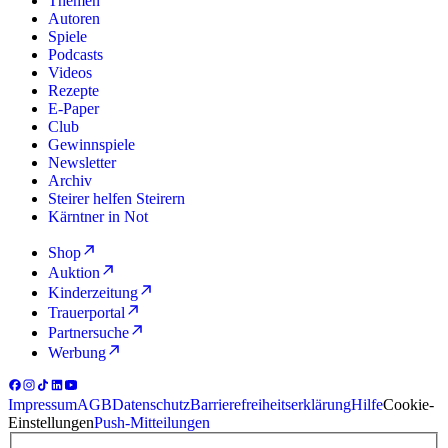
Themen
Autoren
Spiele
Podcasts
Videos
Rezepte
E-Paper
Club
Gewinnspiele
Newsletter
Archiv
Steirer helfen Steirern
Kärntner in Not
Shop
Auktion
Kinderzeitung
Trauerportal
Partnersuche
Werbung
Impressum
AGB
Datenschutz
Barrierefreiheitserklärung
Hilfe
Cookie-
Einstellungen
Push-Mitteilungen