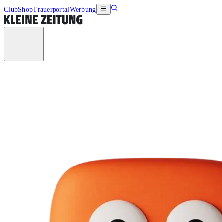
Club
Shop
Trauerportal
Werbung