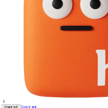
MENÜ
SUCHE