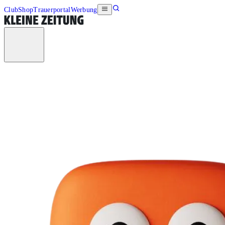
Club
Shop
Trauerportal
Werbung