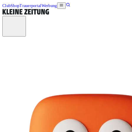
Club
Shop
Trauerportal
Werbung