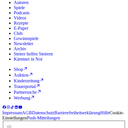
Autoren
Spiele
Podcasts
Videos
Rezepte
E-Paper
Club
Gewinnspiele
Newsletter
Archiv
Steirer helfen Steirern
Kärntner in Not
Shop
Auktion
Kinderzeitung
Trauerportal
Partnersuche
Werbung
Impressum
AGB
Datenschutz
Barrierefreiheitserklärung
Hilfe
Cookie-
Einstellungen
Push-Mitteilungen