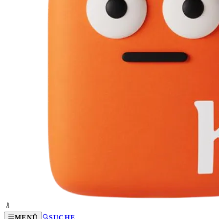
MENÜ
SUCHE