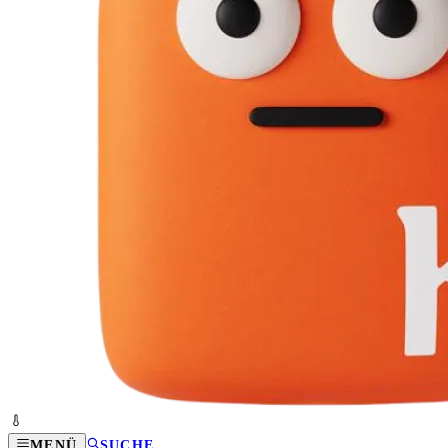
MENÜ
SUCHE