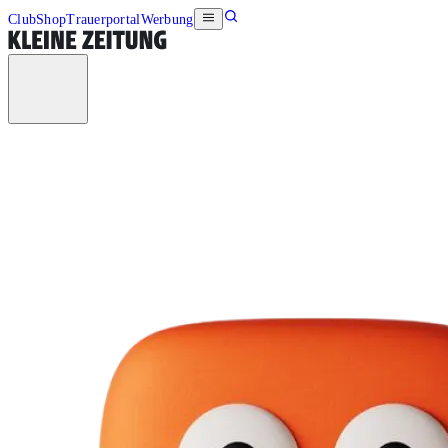
Club
Shop
Trauerportal
Werbung