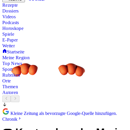
Rezepte
Dossiers
Videos
Podcasts
Horoskope
Spiele
E-Paper
Wetter
Startseite
Meine Region
Top News
Sport
Rubriken
Orte
Themen
Autoren
Kleine Zeitung als bevorzugte Google-Quelle hinzufügen.
Chronik