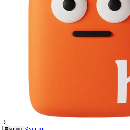
MENÜ
SUCHE