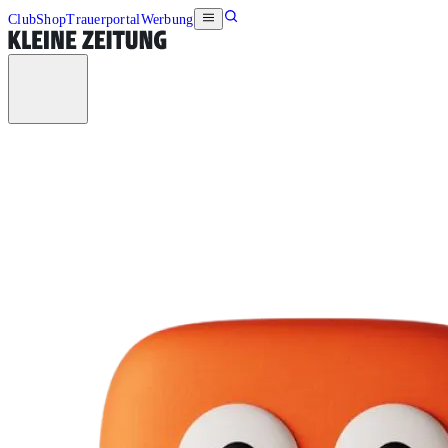
Club
Shop
Trauerportal
Werbung