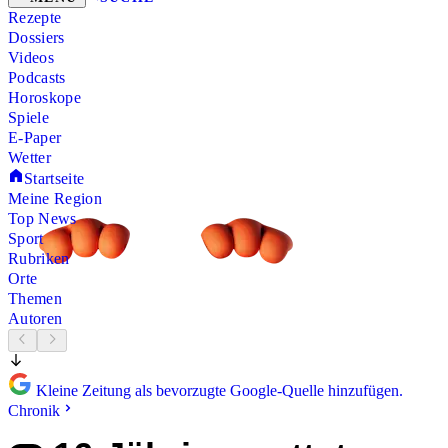
Rezepte
Dossiers
Videos
Podcasts
Horoskope
Spiele
E-Paper
Wetter
Startseite
Meine Region
Top News
Sport
Rubriken
Orte
Themen
Autoren
Kleine Zeitung als bevorzugte Google-Quelle hinzufügen.
Chronik