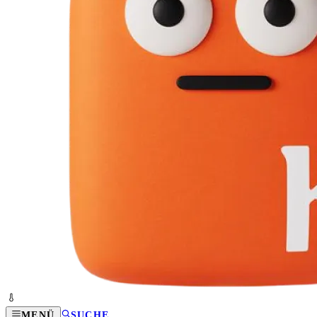
MENÜ
SUCHE