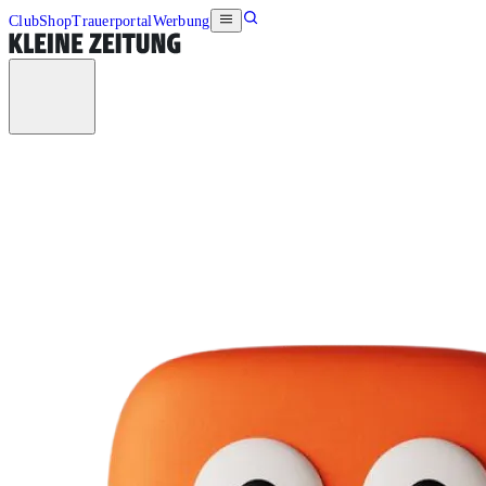
Club
Shop
Trauerportal
Werbung