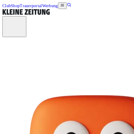
Club
Shop
Trauerportal
Werbung