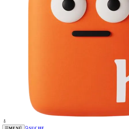
MENÜ
SUCHE