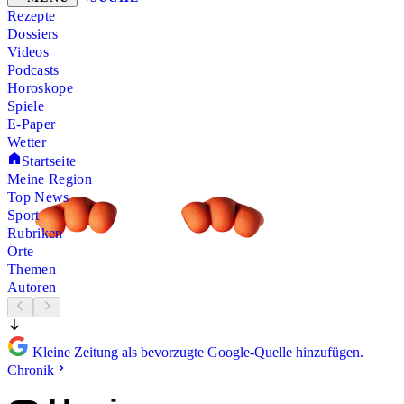
Rezepte
Dossiers
Videos
Podcasts
Horoskope
Spiele
E-Paper
Wetter
Startseite
Meine Region
Top News
Sport
Rubriken
Orte
Themen
Autoren
Kleine Zeitung als bevorzugte Google-Quelle hinzufügen.
Chronik