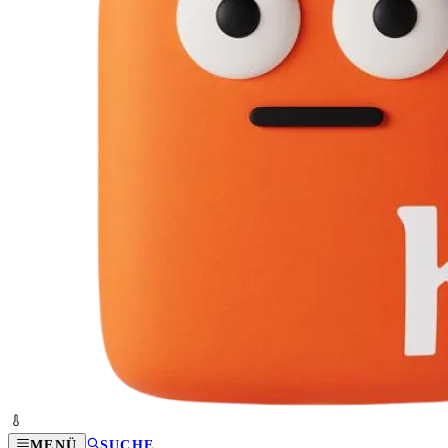
MENÜ
SUCHE