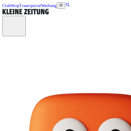
Club
Shop
Trauerportal
Werbung