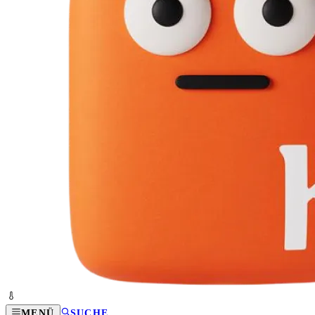
MENÜ
SUCHE