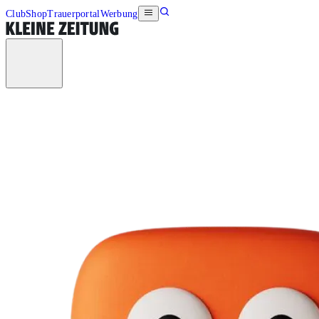
Club
Shop
Trauerportal
Werbung