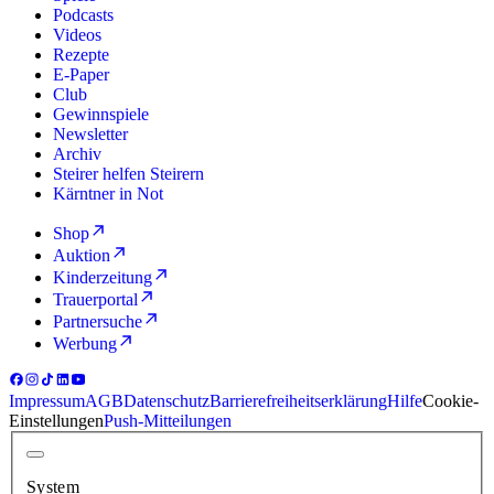
Podcasts
Videos
Rezepte
E-Paper
Club
Gewinnspiele
Newsletter
Archiv
Steirer helfen Steirern
Kärntner in Not
Shop
Auktion
Kinderzeitung
Trauerportal
Partnersuche
Werbung
Impressum
AGB
Datenschutz
Barrierefreiheitserklärung
Hilfe
Cookie-
Einstellungen
Push-Mitteilungen
System