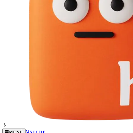
MENÜ
SUCHE