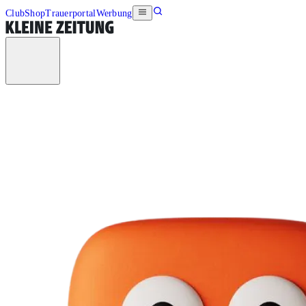
Club
Shop
Trauerportal
Werbung