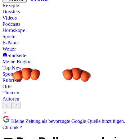
Rezepte
Dossiers
Videos
Podcasts
Horoskope
Spiele
E-Paper
Wetter
Startseite
Meine Region
Top News
Sport
Rubriken
Orte
Themen
Autoren
Kleine Zeitung als bevorzugte Google-Quelle hinzufügen.
Chronik