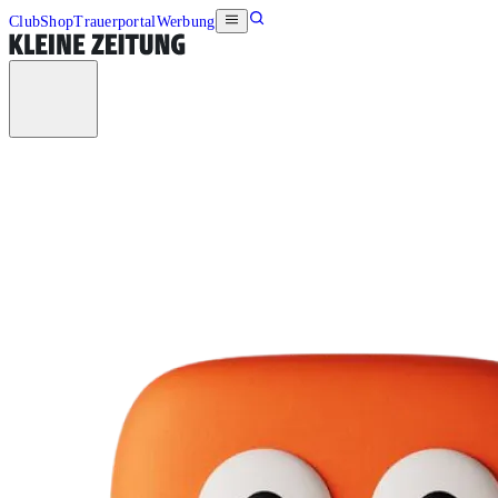
Club
Shop
Trauerportal
Werbung