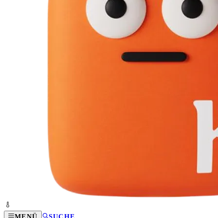
MENÜ
SUCHE