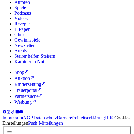
Autoren
Spiele
Podcasts
Videos
Rezepte
E-Paper
Club
Gewinnspiele
Newsletter
Archiv
Steirer helfen Steirern
Kärntner in Not
Shop
Auktion
Kinderzeitung
Trauerportal
Partnersuche
Werbung
Impressum
AGB
Datenschutz
Barrierefreiheitserklärung
Hilfe
Cookie-
Einstellungen
Push-Mitteilungen