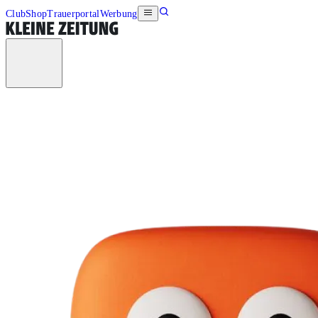
Club
Shop
Trauerportal
Werbung