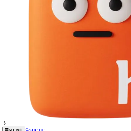
MENÜ
SUCHE