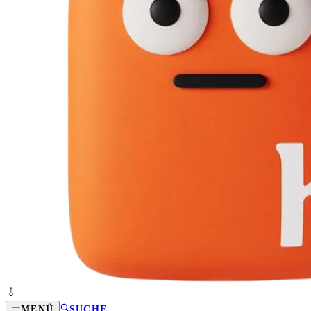
MENÜ
SUCHE