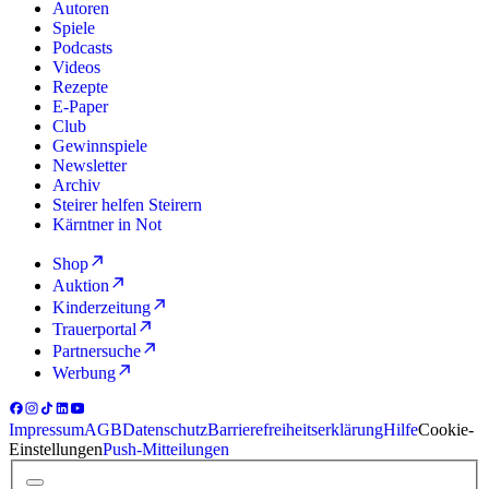
Autoren
Spiele
Podcasts
Videos
Rezepte
E-Paper
Club
Gewinnspiele
Newsletter
Archiv
Steirer helfen Steirern
Kärntner in Not
Shop
Auktion
Kinderzeitung
Trauerportal
Partnersuche
Werbung
Impressum
AGB
Datenschutz
Barrierefreiheitserklärung
Hilfe
Cookie-
Einstellungen
Push-Mitteilungen