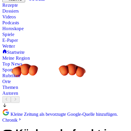
Rezepte
Dossiers
Videos
Podcasts
Horoskope
Spiele
E-Paper
Wetter
Startseite
Meine Region
Top News
Sport
Rubriken
Orte
Themen
Autoren
Kleine Zeitung als bevorzugte Google-Quelle hinzufügen.
Chronik