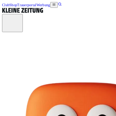
Club
Shop
Trauerportal
Werbung