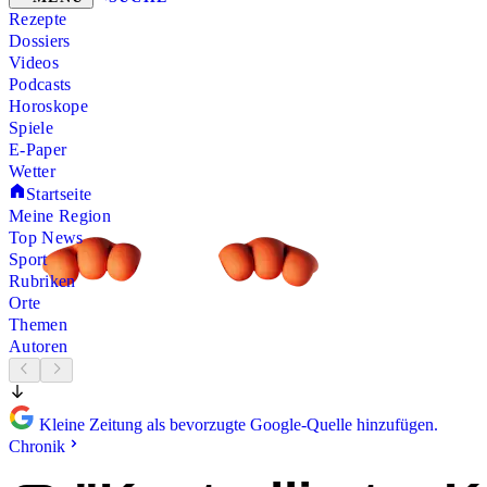
Rezepte
Dossiers
Videos
Podcasts
Horoskope
Spiele
E-Paper
Wetter
Startseite
Meine Region
Top News
Sport
Rubriken
Orte
Themen
Autoren
Kleine Zeitung als bevorzugte Google-Quelle hinzufügen.
Chronik