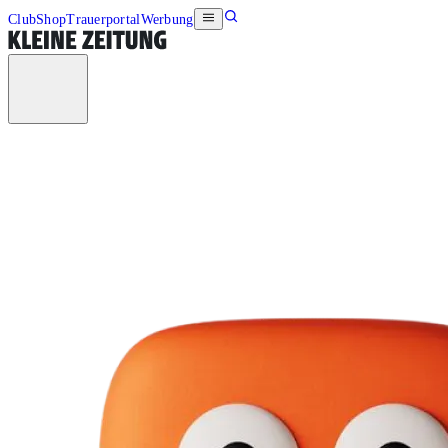
Club
Shop
Trauerportal
Werbung