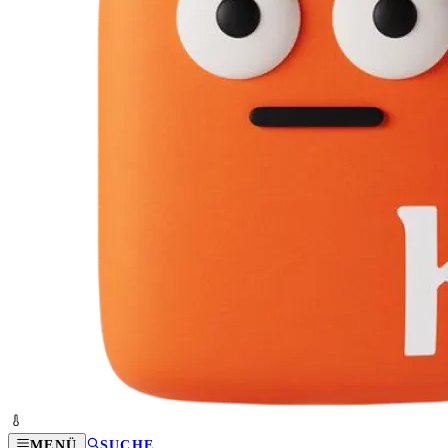
MENÜ
SUCHE