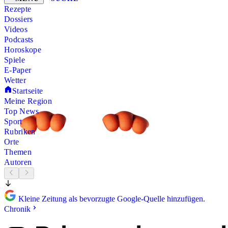
Rezepte
Dossiers
Videos
Podcasts
Horoskope
Spiele
E-Paper
Wetter
Startseite
Meine Region
Top News
Sport
Rubriken
Orte
Themen
Autoren
Kleine Zeitung als bevorzugte Google-Quelle hinzufügen.
Chronik