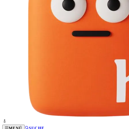
MENÜ
SUCHE