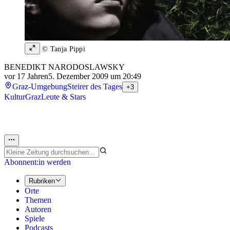
© Tanja Pippi
BENEDIKT NARODOSLAWSKY
vor 17 Jahren
5. Dezember 2009 um 20:49
Graz-Umgebung
Steirer des Tages
+3
Kultur
Graz
Leute & Stars
Abonnent:in werden
Rubriken
Orte
Themen
Autoren
Spiele
Podcasts