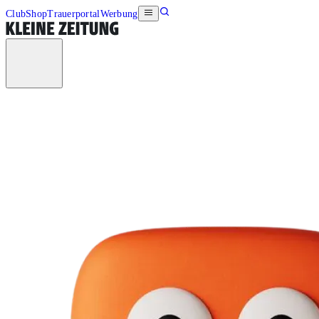
Club
Shop
Trauerportal
Werbung