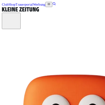
Club
Shop
Trauerportal
Werbung