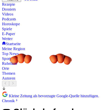
Rezepte
Dossiers
Videos
Podcasts
Horoskope
Spiele
E-Paper
Wetter
Startseite
Meine Region
Top News
Sport
Rubriken
Orte
Themen
Autoren
Kleine Zeitung als bevorzugte Google-Quelle hinzufügen.
Chronik