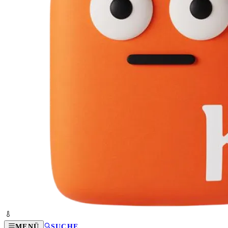
MENÜ
SUCHE