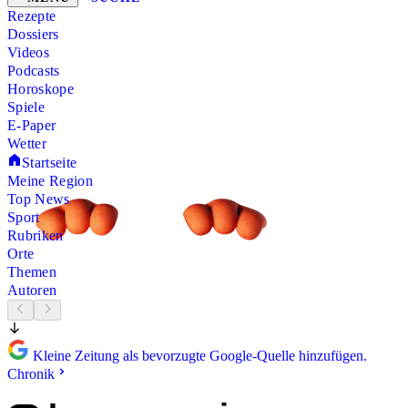
Rezepte
Dossiers
Videos
Podcasts
Horoskope
Spiele
E-Paper
Wetter
Startseite
Meine Region
Top News
Sport
Rubriken
Orte
Themen
Autoren
Kleine Zeitung als bevorzugte Google-Quelle hinzufügen.
Chronik