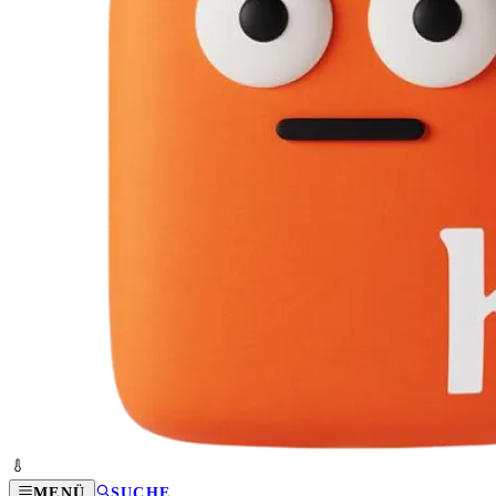
MENÜ
SUCHE