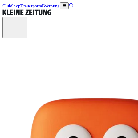
Club
Shop
Trauerportal
Werbung