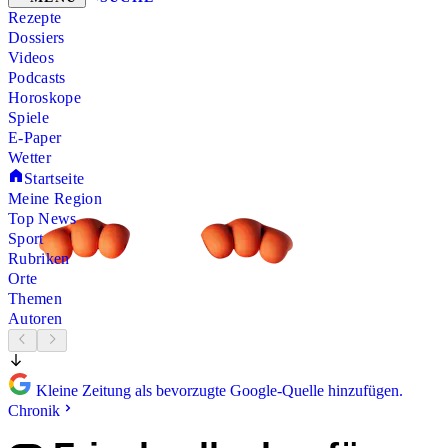
Rezepte
Dossiers
Videos
Podcasts
Horoskope
Spiele
E-Paper
Wetter
Startseite
Meine Region
Top News
Sport
Rubriken
Orte
Themen
Autoren
Kleine Zeitung als bevorzugte Google-Quelle hinzufügen.
Chronik