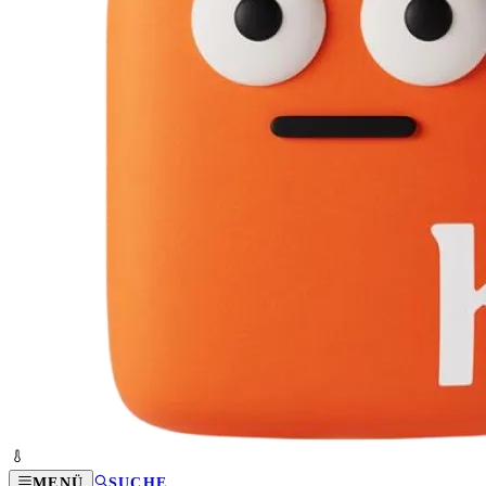
MENÜ
SUCHE