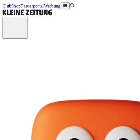
Club
Shop
Trauerportal
Werbung