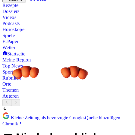
Rezepte
Dossiers
Videos
Podcasts
Horoskope
Spiele
E-Paper
Wetter
Startseite
Meine Region
Top News
Sport
Rubriken
Orte
Themen
Autoren
Kleine Zeitung als bevorzugte Google-Quelle hinzufügen.
Chronik