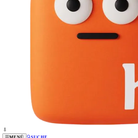
MENÜ
SUCHE