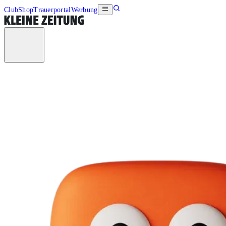
Club
Shop
Trauerportal
Werbung