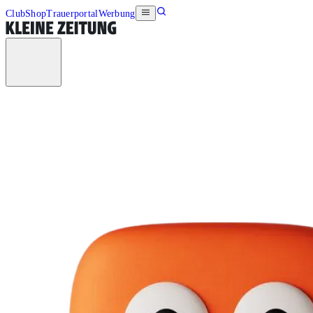
Club
Shop
Trauerportal
Werbung