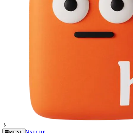
MENÜ
SUCHE