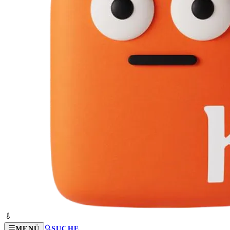
MENÜ
SUCHE