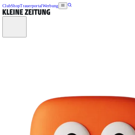
Club
Shop
Trauerportal
Werbung