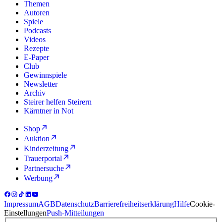
Themen
Autoren
Spiele
Podcasts
Videos
Rezepte
E-Paper
Club
Gewinnspiele
Newsletter
Archiv
Steirer helfen Steirern
Kärntner in Not
Shop
Auktion
Kinderzeitung
Trauerportal
Partnersuche
Werbung
Impressum
AGB
Datenschutz
Barrierefreiheitserklärung
Hilfe
Cookie-
Einstellungen
Push-Mitteilungen