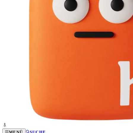
MENÜ
SUCHE