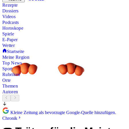
Rezepte
Dossiers
Videos
Podcasts
Horoskope
Spiele
E-Paper
Wetter
Startseite
Meine Region
Top News
Sport
Rubriken
Orte
Themen
Autoren
Kleine Zeitung als bevorzugte Google-Quelle hinzufügen.
Chronik