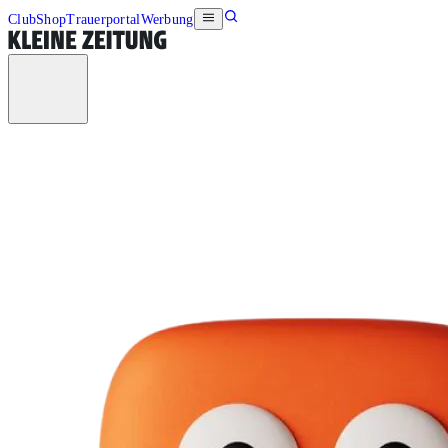
Club
Shop
Trauerportal
Werbung