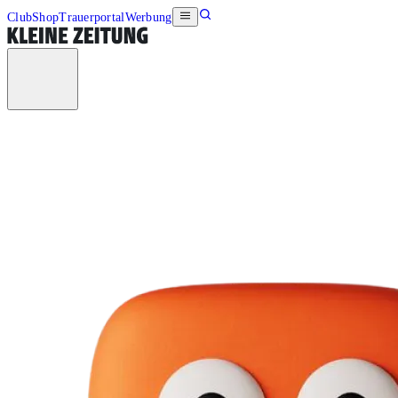
Club
Shop
Trauerportal
Werbung