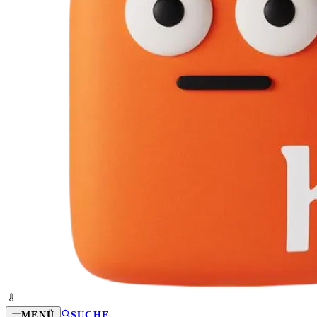
MENÜ
SUCHE