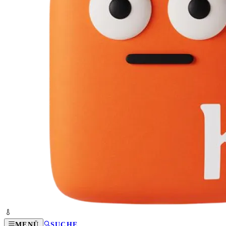
MENÜ
SUCHE