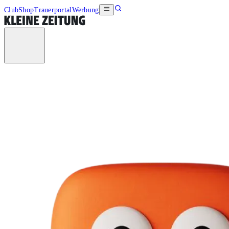
Club
Shop
Trauerportal
Werbung