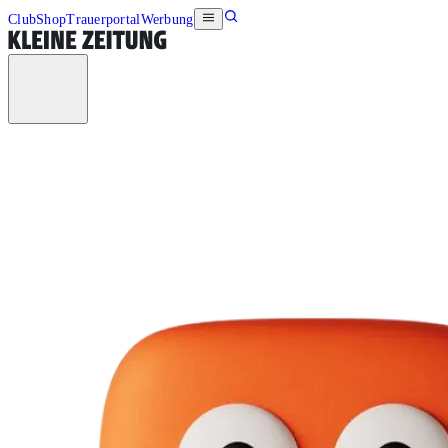
Club
Shop
Trauerportal
Werbung