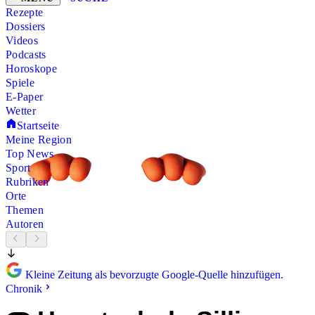
Rezepte
Dossiers
Videos
Podcasts
Horoskope
Spiele
E-Paper
Wetter
Startseite
Meine Region
Top News
Sport
Rubriken
Orte
Themen
Autoren
Kleine Zeitung als bevorzugte Google-Quelle hinzufügen.
Chronik