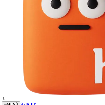
MENÜ
SUCHE