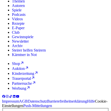
Themen
Autoren
Spiele
Podcasts
Videos
Rezepte
E-Paper
Club
Gewinnspiele
Newsletter
Archiv
Steirer helfen Steirern
Kärntner in Not
Shop
Auktion
Kinderzeitung
Trauerportal
Partnersuche
Werbung
Impressum
AGB
Datenschutz
Barrierefreiheitserklärung
Hilfe
Cookie-
Einstellungen
Push-Mitteilungen