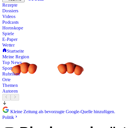
Rezepte
Dossiers
Videos
Podcasts
Horoskope
Spiele
E-Paper
Wetter
Startseite
Meine Region
Top News
Sport
Rubriken
Orte
Themen
Autoren
Kleine Zeitung als bevorzugte Google-Quelle hinzufügen.
Politik