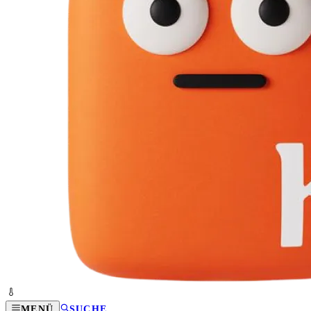
MENÜ
SUCHE