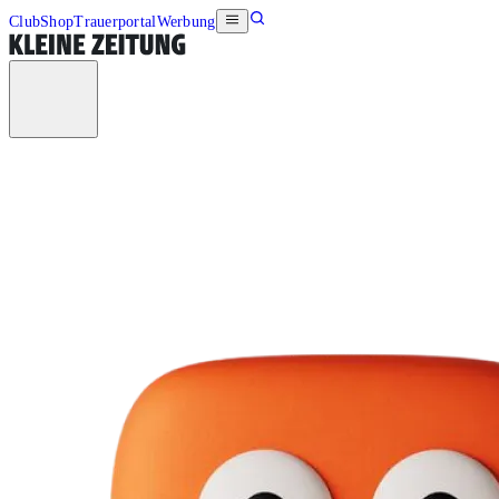
Club
Shop
Trauerportal
Werbung