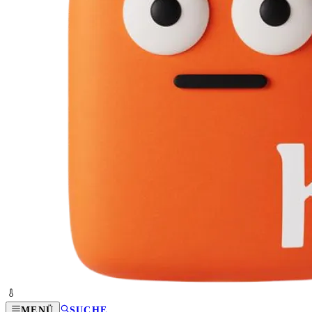
MENÜ
SUCHE