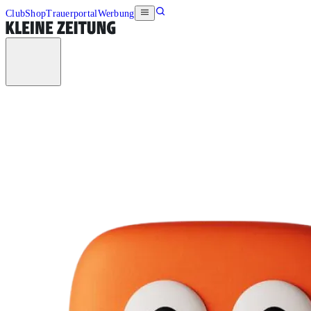
Club
Shop
Trauerportal
Werbung