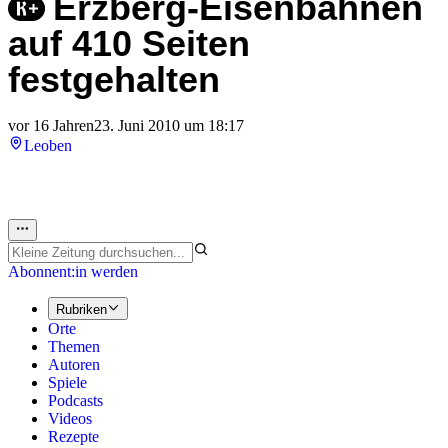
Erzberg-Eisenbahnen
auf 410 Seiten
festgehalten
vor 16 Jahren
23. Juni 2010 um 18:17
Leoben
Abonnent:in werden
Rubriken
Orte
Themen
Autoren
Spiele
Podcasts
Videos
Rezepte