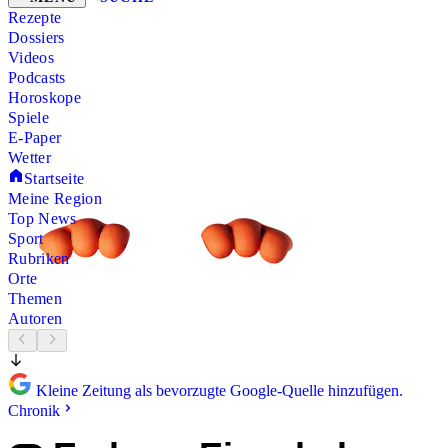
Rezepte
Dossiers
Videos
Podcasts
Horoskope
Spiele
E-Paper
Wetter
Startseite
Meine Region
Top News
Sport
Rubriken
Orte
Themen
Autoren
Kleine Zeitung als bevorzugte Google-Quelle hinzufügen.
Chronik