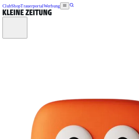
Club
Shop
Trauerportal
Werbung