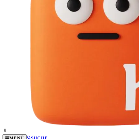
MENÜ
SUCHE