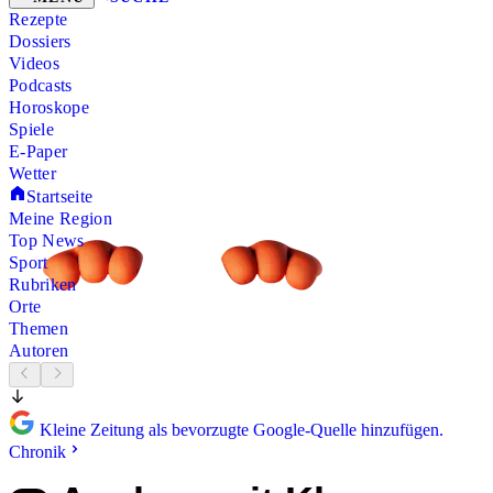
Rezepte
Dossiers
Videos
Podcasts
Horoskope
Spiele
E-Paper
Wetter
Startseite
Meine Region
Top News
Sport
Rubriken
Orte
Themen
Autoren
Kleine Zeitung als bevorzugte Google-Quelle hinzufügen.
Chronik