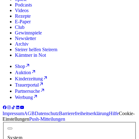
Podcasts
Videos
Rezepte
E-Paper
Club
Gewinnspiele
Newsletter
Archiv
Steirer helfen Steirern
Kärntner in Not
Shop
Auktion
Kinderzeitung
Trauerportal
Partnersuche
Werbung
Impressum
AGB
Datenschutz
Barrierefreiheitserklärung
Hilfe
Cookie-
Einstellungen
Push-Mitteilungen
System