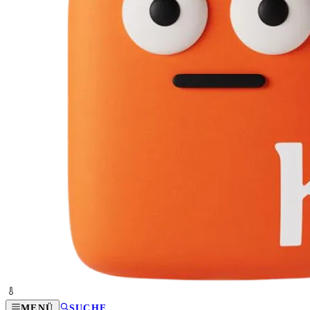
MENÜ
SUCHE