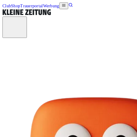
Club
Shop
Trauerportal
Werbung