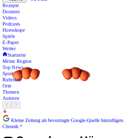
Rezepte
Dossiers
Videos
Podcasts
Horoskope
Spiele
E-Paper
Wetter
Startseite
Meine Region
Top News
Sport
Rubriken
Orte
Themen
Autoren
Kleine Zeitung als bevorzugte Google-Quelle hinzufügen.
Chronik