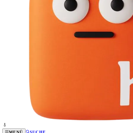
MENÜ
SUCHE