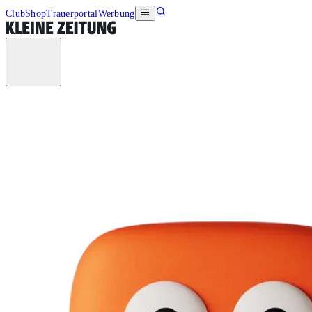
Club
Shop
Trauerportal
Werbung