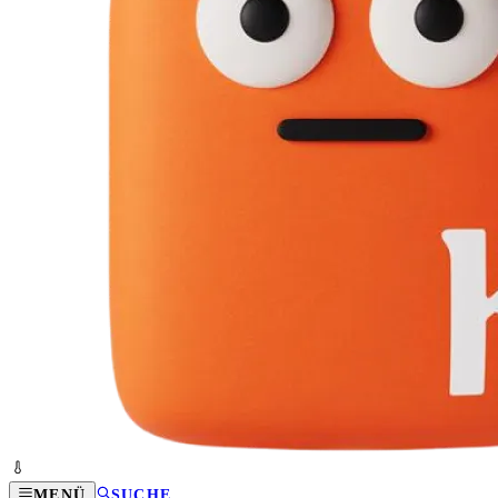
MENÜ
SUCHE