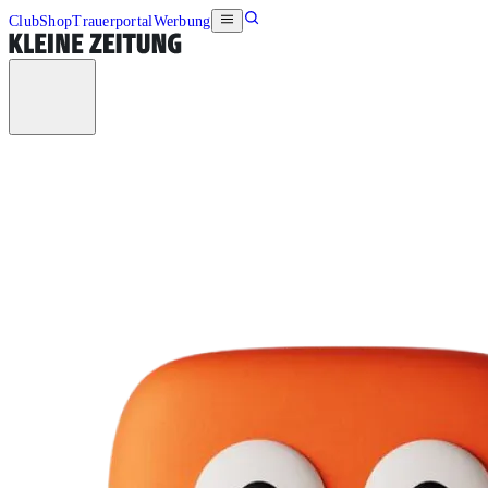
Club
Shop
Trauerportal
Werbung