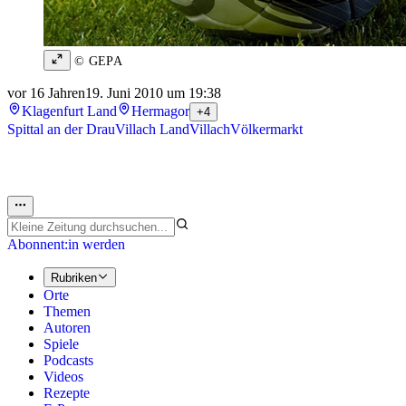
© GEPA
vor 16 Jahren
19. Juni 2010 um 19:38
Klagenfurt Land
Hermagor
+4
Spittal an der Drau
Villach Land
Villach
Völkermarkt
Abonnent:in werden
Rubriken
Orte
Themen
Autoren
Spiele
Podcasts
Videos
Rezepte