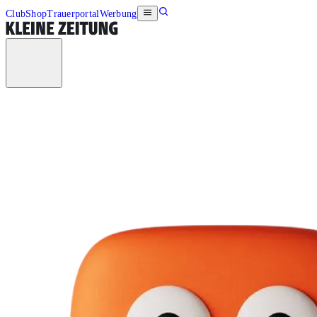
Club
Shop
Trauerportal
Werbung